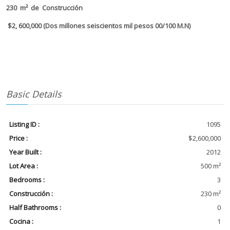
230 m² de Construcción
$2, 600,000 (Dos millones seiscientos mil pesos 00/100 M.N)
Basic Details
Listing ID :
1095
Price :
$2,600,000
Year Built :
2012
Lot Area :
500 m²
Bedrooms :
3
Construcción :
230 m²
Half Bathrooms :
0
Cocina :
1