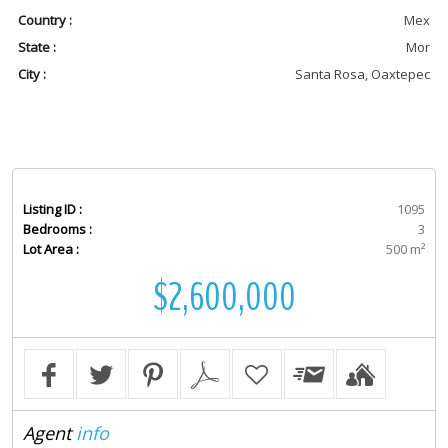
Country :
Mex
State :
Mor
City :
Santa Rosa, Oaxtepec
Listing ID :
1095
Bedrooms :
3
Lot Area :
500 m²
$2,600,000
Agent
info