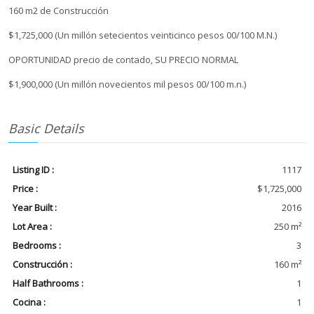
160 m2 de Construcción
$1,725,000 (Un millón setecientos veinticinco pesos 00/100 M.N.)
OPORTUNIDAD precio de contado, SU PRECIO NORMAL
$1,900,000 (Un millón novecientos mil pesos 00/100 m.n.)
Basic Details
Listing ID :
1117
Price :
$1,725,000
Year Built :
2016
Lot Area :
250 m²
Bedrooms :
3
Construcción :
160 m²
Half Bathrooms :
1
Cocina :
1