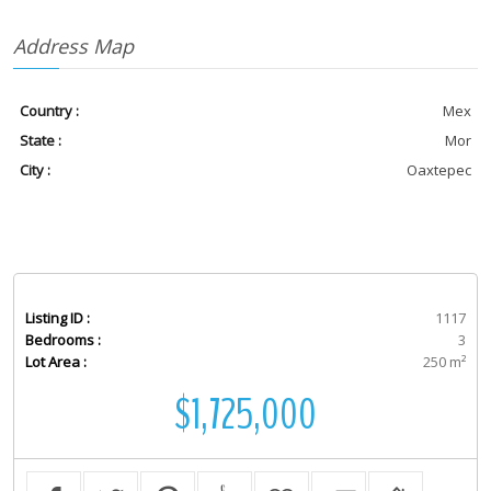
Address Map
Country :
Mex
State :
Mor
City :
Oaxtepec
Listing ID :
1117
Bedrooms :
3
Lot Area :
250 m²
$1,725,000