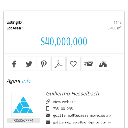
Listing ID :
1149
Lot Area :
3,400 m²
$40,000,000
Agent
info
Guillermo Hesselbach
View website
7351001295
7353567774