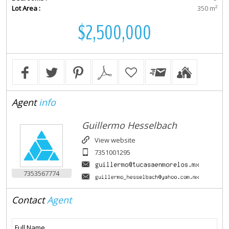
Lot Area :
350 m²
$2,500,000
Agent
info
Guillermo Hesselbach
View website
7351001295
7353567774
Contact
Agent