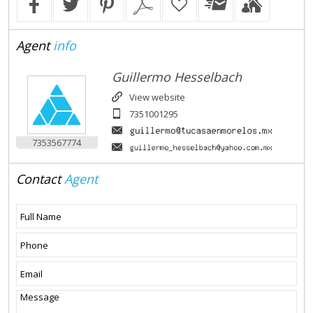
Agent
info
Guillermo Hesselbach
View website
7351001295
7353567774
Contact
Agent