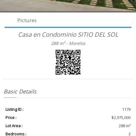
Pictures
Casa en Condominio SITIO DEL SOL
288 m² -
Morelos
Basic Details
Listing ID :
1179
Price :
$2,975,000
Lot Area :
288 m²
Bedrooms :
3