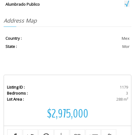
Alumbrado Publico
Address Map
Country :
Mex
State :
Mor
Listing ID :
1179
Bedrooms :
3
Lot Area :
288 m²
$2,975,000