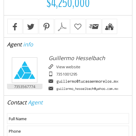
$4,250,000
Agent
info
Guillermo Hesselbach
View website
7351001295
7353567774
Contact
Agent