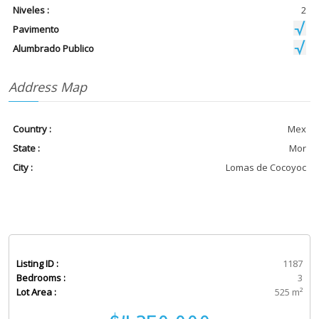
Niveles :
2
Pavimento
Alumbrado Publico
Address Map
Country :
Mex
State :
Mor
City :
Lomas de Cocoyoc
Listing ID :
1187
Bedrooms :
3
Lot Area :
525 m²