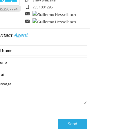
View website
7351001295
353567774
ntact
Agent