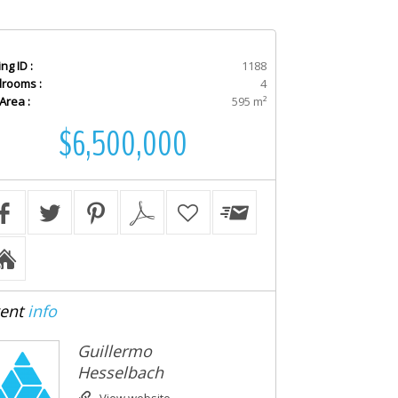
ing ID :
1188
rooms :
4
 Area :
595 m²
$6,500,000
ent
info
Guillermo
Hesselbach