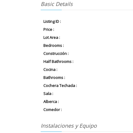
Basic Details
Listing ID :
Price :
Lot Area :
Bedrooms :
Construcción :
Half Bathrooms :
Cocina :
Bathrooms :
Cochera Techada :
Sala :
Alberca :
Comedor :
Instalaciones y Equipo