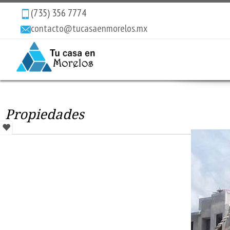
(735) 356 7774
contacto@tucasaenmorelos.mx
Propiedades