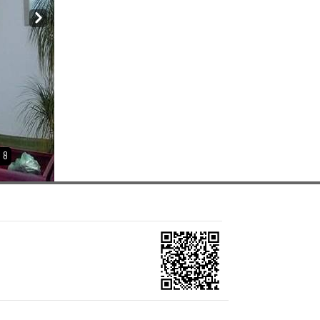
Next
8