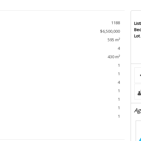
1188
List
Bed
$6,500,000
Lot
595 m²
4
430 m²
1
1
4
1
1
1
Ag
1