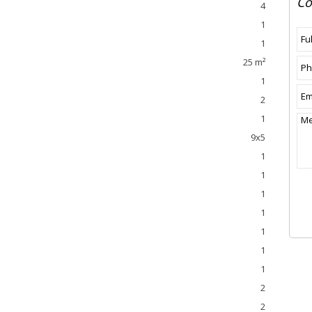
Co
4
1
1
25 m²
1
2
1
9x5
1
1
1
1
1
1
1
2
2