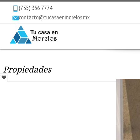
(735) 356 7774
contacto@tucasaenmorelos.mx
Propiedades