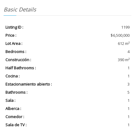
Basic Details
Listing ID :
1199
Price :
$6,500,000
Lot Area :
612 m²
Bedrooms :
4
Construcción :
390 m²
Half Bathrooms :
1
Cocina :
1
Estacionamiento abierto :
3
Bathrooms :
5
Sala :
1
Alberca :
1
Comedor :
1
Sala de TV :
1