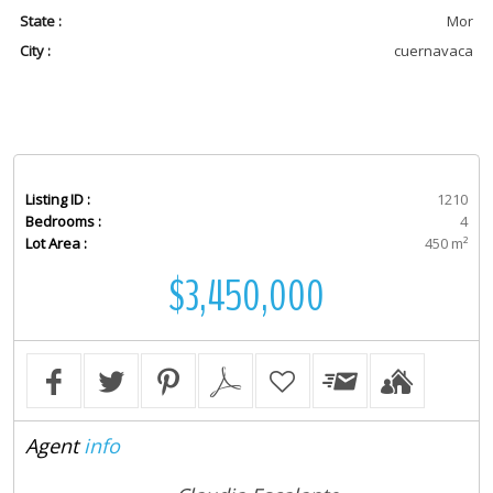
State :
Mor
City :
cuernavaca
Listing ID :
1210
Bedrooms :
4
Lot Area :
450 m²
$3,450,000
Agent
info