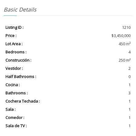
Basic Details
Listing ID :
1210
Price :
$3,450,000
Lot Area :
450 m²
Bedrooms :
4
Construcción :
250 m²
Vestidor :
2
Half Bathrooms :
0
Cocina :
1
Bathrooms :
3
Cochera Techada :
1
Sala :
1
Comedor :
1
Sala de TV :
1