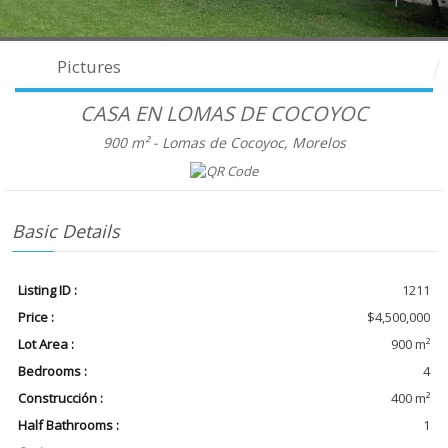
Pictures
CASA EN LOMAS DE COCOYOC
900 m² -
Lomas de Cocoyoc, Morelos
Basic Details
Listing ID :
1211
Price :
$4,500,000
Lot Area :
900 m²
Bedrooms :
4
Construcción :
400 m²
Half Bathrooms :
1