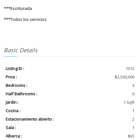
***Escriturada
***Todos los servicios
Basic Details
Listing ID :
1012
Price :
$2,500,000
Bedrooms :
3
Half Bathrooms :
0
Jardin :
1 Sqft
Cocina :
1
Estacionamiento abierto :
2
Sala :
1
Alberca :
8x5