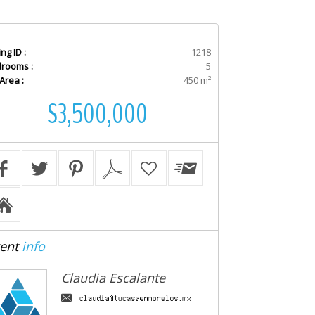
ing ID :
1218
rooms :
5
 Area :
450 m²
$3,500,000
ent
info
Claudia Escalante