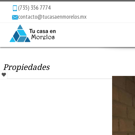
(735) 356 7774
contacto@tucasaenmorelos.mx
Propiedades