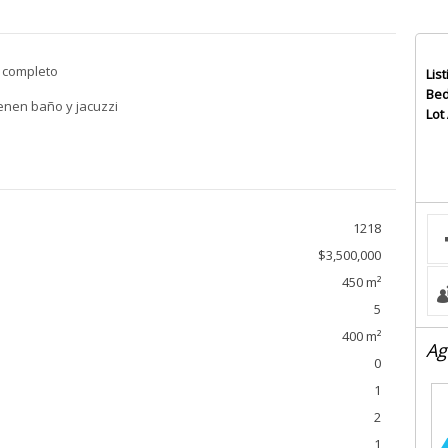
o completo
List
Bed
ienen baño y jacuzzi
Lot
1218
$3,500,000
450 m²
5
400 m²
Ag
0
1
2
1