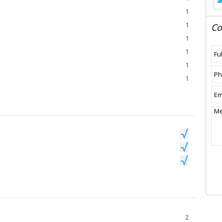
1
1
Co
1
1
1
1
2