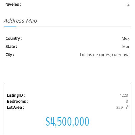
Niveles :
2
Address Map
Country :
Mex
State :
Mor
City :
Lomas de cortes, cuernava
Listing ID :
1223
Bedrooms :
3
Lot Area :
329 m²
$4,500,000