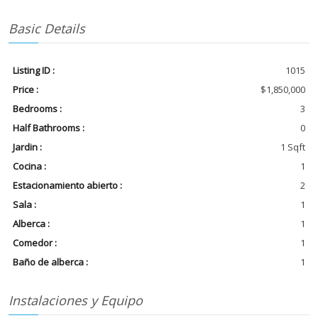
Basic Details
Listing ID :
1015
Price :
$1,850,000
Bedrooms :
3
Half Bathrooms :
0
Jardin :
1 Sqft
Cocina :
1
Estacionamiento abierto :
2
Sala :
1
Alberca :
1
Comedor :
1
Baño de alberca :
1
Instalaciones y Equipo