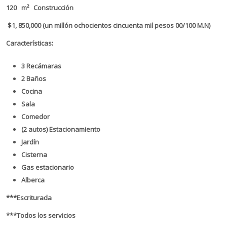
120 m² Construcción
$1, 850,000 (un millón ochocientos cincuenta mil pesos 00/100 M.N)
Características:
3 Recámaras
2 Baños
Cocina
Sala
Comedor
(2 autos) Estacionamiento
Jardín
Cisterna
Gas estacionario
Alberca
***Escriturada
***Todos los servicios