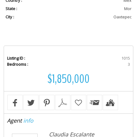
Country :
Mex
State :
Mor
City :
Oaxtepec
Listing ID :
1015
Bedrooms :
3
$1,850,000
Agent
info
Claudia Escalante