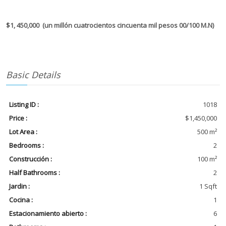
$1, 450,000 (un millón cuatrocientos cincuenta mil pesos
00/100 M.N)
Basic Details
Listing ID :
1018
Price :
$1,450,000
Lot Area :
500 m²
Bedrooms :
2
Construcción :
100 m²
Half Bathrooms :
2
Jardin :
1 Sqft
Cocina :
1
Estacionamiento abierto :
6