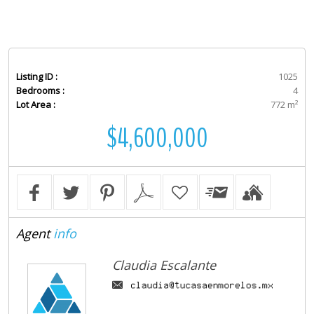
Listing ID :
1025
Bedrooms :
4
Lot Area :
772 m²
$4,600,000
Agent
info
Claudia Escalante