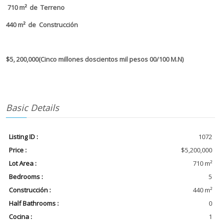
710 m² de Terreno
440 m² de Construcción
$5, 200,000(Cinco millones doscientos mil pesos 00/100 M.N)
Basic Details
Listing ID :
1072
Price :
$5,200,000
Lot Area :
710 m²
Bedrooms :
5
Construcción :
440 m²
Half Bathrooms :
0
Cocina :
1