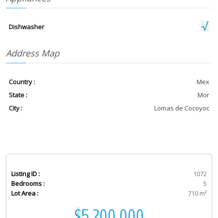
Dishwasher
Address Map
Country :
Mex
State :
Mor
City :
Lomas de Cocoyoc
Listing ID :
1072
Bedrooms :
5
Lot Area :
710 m²
$5,200,000